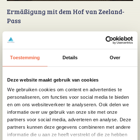
Ermäßigung mit dem Hof van Zeeland-
Pass
Es werden verschiedene Aktivitäten im und um das
Zeeuws Museum organisiert. Es ist möglich, das Museum
auf eigene Faust zu besuchen oder an einer Führung
teilzunehmen, bei der ein Guide Ihnen alles über die
Toestemming
Details
Over
verschiedenen Objekte erzählt. Nach Ihrem Besuch
sollten Sie unbedingt einen Blick in den Museumsshop
werfen, wo Sie wunderschöne Gegenstände als Souvenir
Deze website maakt gebruik van cookies
mit nach Hause nehmen können. Oder genießen Sie eine
We gebruiken cookies om content en advertenties te
leckere Tasse Kaffee mit Zeeuwse bolus im Museumscafé.
personaliseren, om functies voor social media te bieden
Mit Ihrem Hof van Zeelandpass erhalten Sie €2,- Rabatt
auf den aktuellen Eintrittspreis für einen Besuch in
en om ons websiteverkeer te analyseren. Ook delen we
diesem besonderen Museum. Kinder bis einschließlich 18
informatie over uw gebruik van onze site met onze
Jahre haben kostenlosen Zutritt.
partners voor social media, adverteren en analyse. Deze
partners kunnen deze gegevens combineren met andere
informatie die u aan ze heeft verstrekt of die ze hebben
Buchen Sie Ihren Besuch im Zeeuws Museum