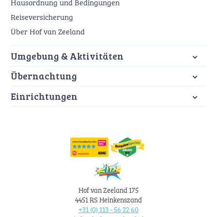
Hausordnung und Bedingungen
Reiseversicherung
Über Hof van Zeeland
Umgebung & Aktivitäten
Schwimmbad Stelleplas
Omnium Schwimmbad
Restaurant Brasserie
Marstrand Kreuzfahrten
Kanoa
Berkenhof Tropical Zoo
Klettergarten Zeeuwse Helden
Übernachtung
Crocus - 4 personen
Iris - 6 personen
Orchis Comfort - 6 personen
Iris Wellness - 4 personen
Orchis Wellness - 6 personen
Lotus - 8 personen
Narcis - 10 personen
Einrichtungen
Schwimmbad
Spielplatz
Fischteich
Restaurant Brasserie Stelleplas
Lageplan
Hof van Zeeland 175
4451 RS Heinkenszand
+31 (0) 113 - 56 22 60