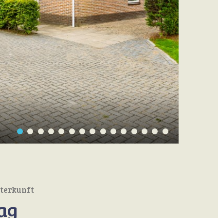
nterkunft
ag