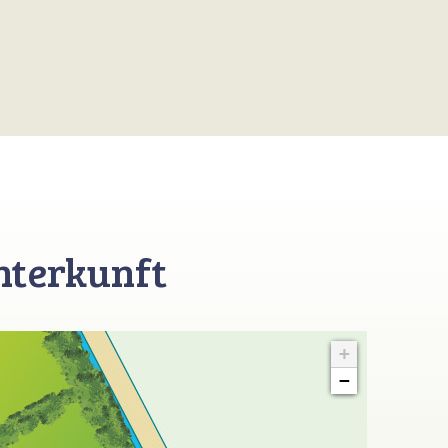
nterkunft
+
−