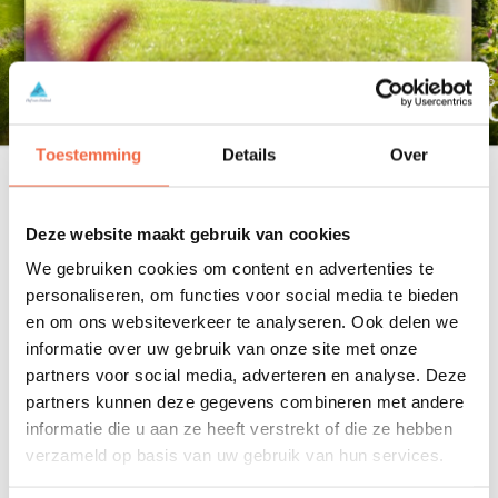
6 Personen
6
Orchis mit Klimaanlage
Toestemming
Details
Over
2
Freistehender Bungalow (ca. 110 m
)
Voll ausgestattete Küche
Einige Bungalows am Wasser gelegen
Deze website maakt gebruik van cookies
Klimaanlage im Wohnzimmer/in der Küche
We gebruiken cookies om content en advertenties te
Klimaanlage in jedem Schlafzimmer
personaliseren, om functies voor social media te bieden
en om ons websiteverkeer te analyseren. Ook delen we
Verfügbarkeit
Mehr Info
informatie over uw gebruik van onze site met onze
partners voor social media, adverteren en analyse. Deze
partners kunnen deze gegevens combineren met andere
informatie die u aan ze heeft verstrekt of die ze hebben
verzameld op basis van uw gebruik van hun services.